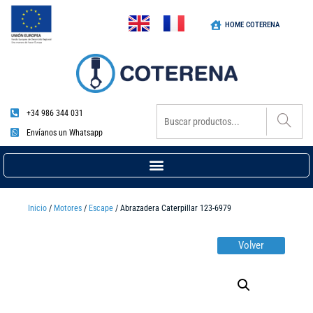
HOME COTERENA
+34 986 344 031
Envíanos un Whatsapp
Inicio
/
Motores
/
Escape
/ Abrazadera Caterpillar 123-6979
Volver