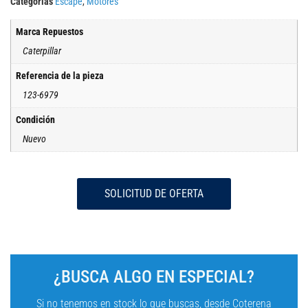
Categorías
Escape
,
Motores
Marca Repuestos
Caterpillar
Referencia de la pieza
123-6979
Condición
Nuevo
SOLICITUD DE OFERTA
¿BUSCA ALGO EN ESPECIAL?
Si no tenemos en stock lo que buscas, desde Coterena