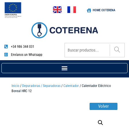
HOME COTERENA
+34 986 344 031
Envíanos un Whatsapp
Inicio
/
Depuradoras / Separadoras
/
Calentador
/ Calentador Eléctrico
Boreal HRC 12
Volver