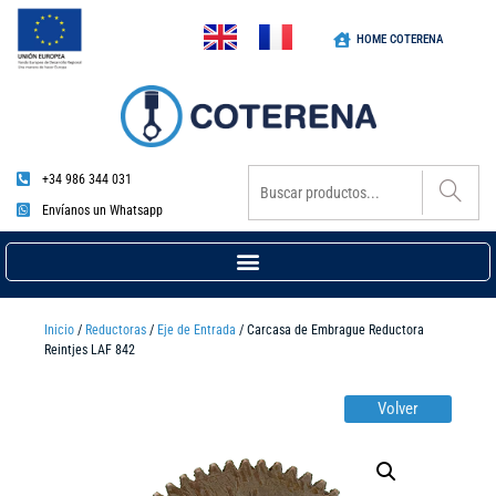
HOME COTERENA
+34 986 344 031
Envíanos un Whatsapp
Inicio
/
Reductoras
/
Eje de Entrada
/ Carcasa de Embrague Reductora
Reintjes LAF 842
Volver