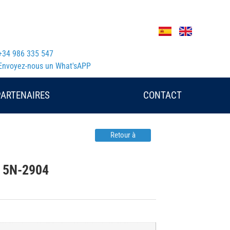
+34 986 335 547
Envoyez-nous un What'sAPP
PARTENAIRES
CONTACT
Retour à
R 5N-2904