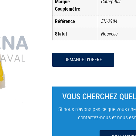
Marque
Caterpillar
Couplemètre
Référence
5N-2904
Statut
Nouveau
DEMANDE D'OFFRE
VOUS CHERCHEZ QUEL
Si nous n’avons pas ce que vous cher
contactez-nous et nous essa