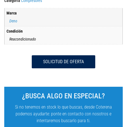
Categoría
Compresores
Marca
Deno
Condición
Reacondicionado
SOLICITUD DE OFERTA
¿BUSCA ALGO EN ESPECIAL?
Si no tenemos en stock lo que buscas, desde Coterena
podemos ayudarte: ponte en contacto con nosotros e
intentaremos buscarlo para ti.