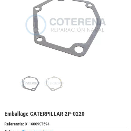
Emballage CATERPILLAR 2P-0220
Referencia:
0116009ST594