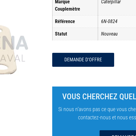
Marque
Caterpillar
Couplemètre
Référence
6N-0824
Statut
Nouveau
DEMANDE D'OFFRE
VOUS CHERCHEZ QUEL
Si nous n’avons pas ce que vous cher
contactez-nous et nous essa