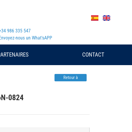
+34 986 335 547
Envoyez-nous un What'sAPP
PARTENAIRES
CONTACT
Retour à
6N-0824