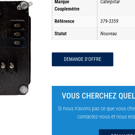
Marque
Caterpillar
Couplemètre
Référence
379-3359
Statut
Nouveau
DEMANDE D'OFFRE
VOUS CHERCHEZ QUEL
Si nous n’avons pas ce que vous cher
contactez-nous et nous essa