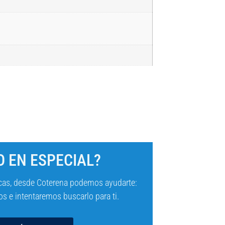
 EN ESPECIAL?
cas, desde Coterena podemos ayudarte:
s e intentaremos buscarlo para ti.