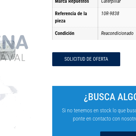
Marca Repuestos
Caterpillar
Referencia de la
10R-9838
pieza
Condición
Reacondicionado
SOLICITUD DE OFERTA
¿BUSCA ALGO
Si no tenemos en stock lo que bus
ponte en contacto con nosotro