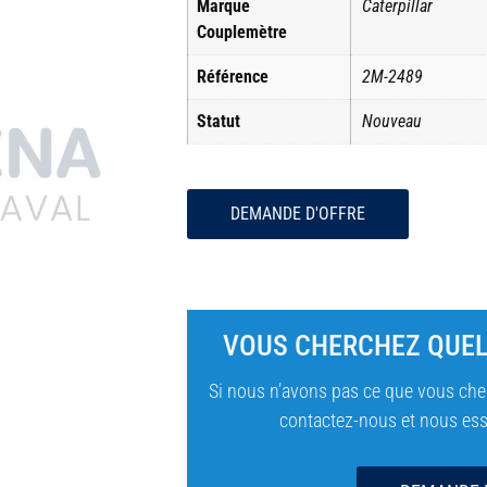
Marque
Caterpillar
Couplemètre
Référence
2M-2489
Statut
Nouveau
DEMANDE D'OFFRE
VOUS CHERCHEZ QUEL
Si nous n’avons pas ce que vous cher
contactez-nous et nous essa