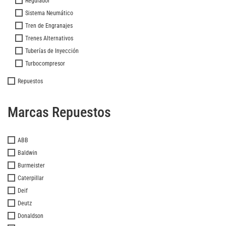
Regulador
Sistema Neumático
Tren de Engranajes
Trenes Alternativos
Tuberías de Inyección
Turbocompresor
Repuestos
Marcas Repuestos
ABB
Baldwin
Burmeister
Caterpillar
Deif
Deutz
Donaldson