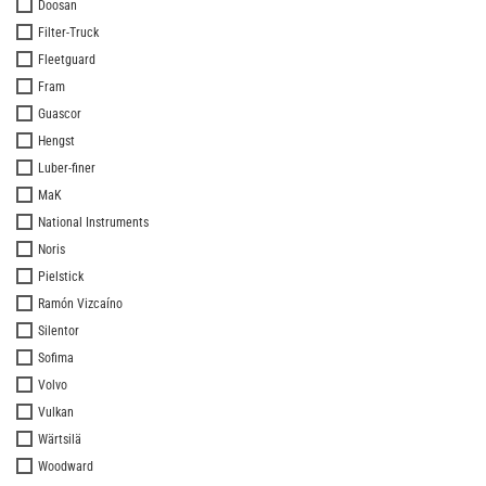
Doosan
Filter-Truck
Fleetguard
Fram
Guascor
Hengst
Luber-finer
MaK
National Instruments
Noris
Pielstick
Ramón Vizcaíno
Silentor
Sofima
Volvo
Vulkan
Wärtsilä
Woodward