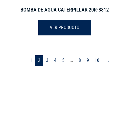
BOMBA DE AGUA CATERPILLAR 20R-8812
VER PRODUCTO
←
1
2
3
4
5
…
8
9
10
→
¿BUSCAS ALGO QUE NO ESTÁ
EN EL CATÁLOGO?