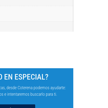
 EN ESPECIAL?
cas, desde Coterena podemos ayudarte:
s e intentaremos buscarlo para ti.