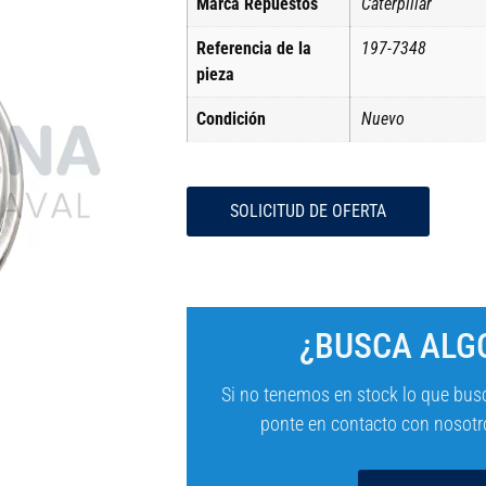
Marca Repuestos
Caterpillar
Referencia de la
197-7348
pieza
Condición
Nuevo
SOLICITUD DE OFERTA
¿BUSCA ALGO
Si no tenemos en stock lo que bus
ponte en contacto con nosotro