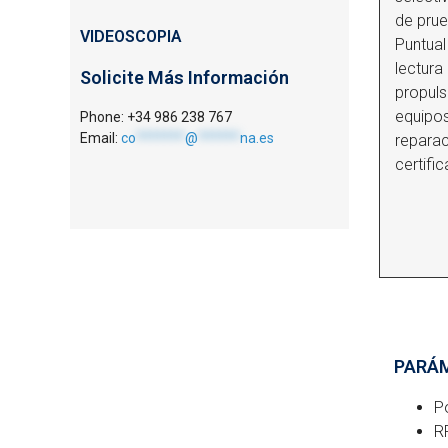
de prue
VIDEOSCOPIA
Puntual
lectura
Solicite Más Información
propuls
equipos
Phone: +34 986 238 767
Email:
co
*******
@
******
na.es
reparac
certifi
PARÁM
P
R