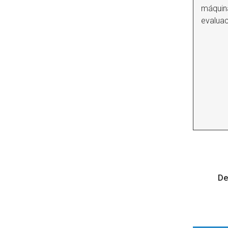
máquina
evaluac
De