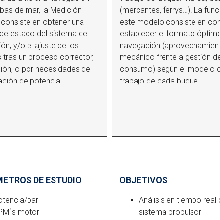
bas de mar, la Medición
(mercantes, ferrys…). La func
 consiste en obtener una
este modelo consiste en co
 de estado del sistema de
establecer el formato óptim
ión; y/o el ajuste de los
navegación (aprovechamien
 tras un proceso corrector,
mecánico frente a gestión d
ión, o por necesidades de
consumo) según el modelo 
cación de potencia.
trabajo de cada buque.
ETROS DE ESTUDIO
OBJETIVOS
otencia/par
Análisis en tiempo real 
PM´s motor
sistema propulsor