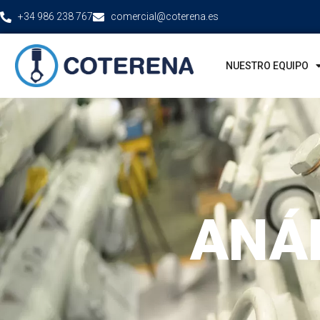
+34 986 238 767
comercial@coterena.es
NUESTRO EQUIPO
ANÁL