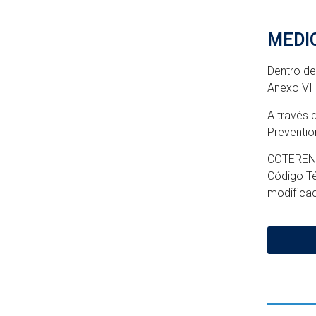
MEDI
Dentro de
Anexo VI 
A través d
Preventio
COTERENA 
Código Té
modificac