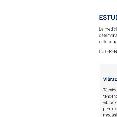
ESTU
La medici
determina
deformaci
COTERENA 
Vibrac
Técnica
tendenc
vibraci
permite
mecánic