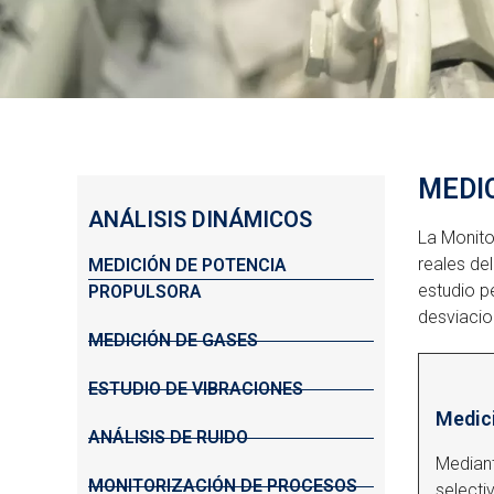
MEDI
ANÁLISIS DINÁMICOS
La Monito
reales de
MEDICIÓN DE POTENCIA
estudio p
PROPULSORA
desviacio
MEDICIÓN DE GASES
ESTUDIO DE VIBRACIONES
Medic
ANÁLISIS DE RUIDO
Median
MONITORIZACIÓN DE PROCESOS
selecti