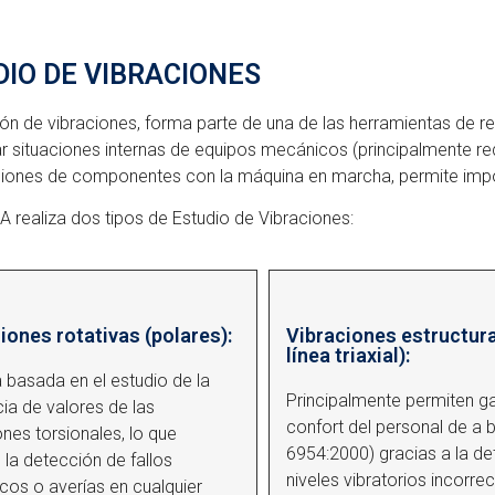
DIO DE VIBRACIONES
ón de vibraciones, forma parte de una de las herramientas de r
r situaciones internas de equipos mecánicos (principalmente r
ones de componentes con la máquina en marcha, permite impor
realiza dos tipos de Estudio de Vibraciones:
iones rotativas (polares):
Vibraciones estructura
línea triaxial):
 basada en el estudio de la
Principalmente permiten ga
ia de valores de las
confort del personal de a 
ones torsionales, lo que
6954:2000) gracias a la d
 la detección de fallos
niveles vibratorios incorrec
os o averías en cualquier