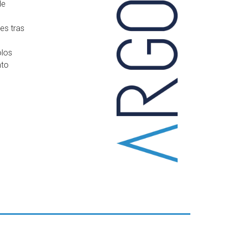
de
es tras
olos
nto