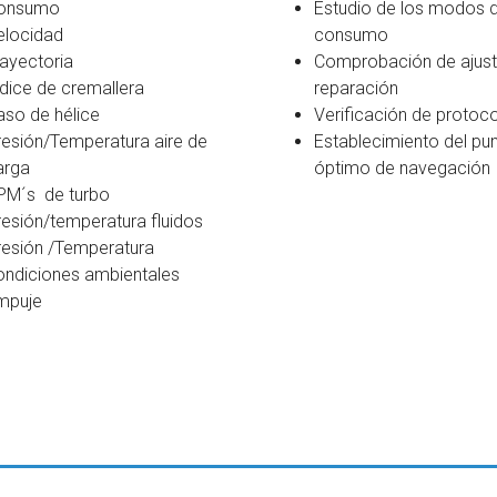
onsumo
Estudio de los modos 
elocidad
consumo
rayectoria
Comprobación de ajust
ndice de cremallera
reparación
aso de hélice
Verificación de protoc
resión/Temperatura aire de
Establecimiento del pu
arga
óptimo de navegación
PM´s de turbo
resión/temperatura fluidos
resión /Temperatura
ondiciones ambientales
mpuje