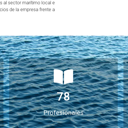
s al sector marítimo local e
icios de la empresa frente a
78
Profesionales