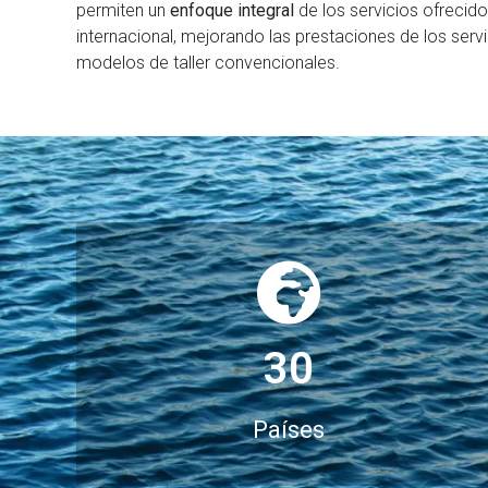
permiten un
enfoque integral
de los servicios ofrecido
internacional, mejorando las prestaciones de los serv
modelos de taller convencionales.
30
Países