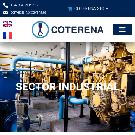
+34 986 238 767
COTERENA SHOP
comercial@coterena.es
MONITORIZACION (T+I)
SECTOR INDUSTRIAL