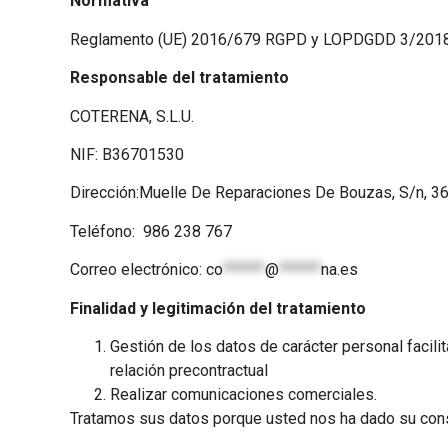
Normativa
Reglamento (UE) 2016/679 RGPD y LOPDGDD 3/2018
Responsable del tratamiento
COTERENA, S.L.U.
NIF: B36701530
Dirección:Muelle De Reparaciones De Bouzas, S/n, 3
Teléfono: 986 238 767
Correo electrónico:
co
******
@
******
na.es
Finalidad y legitimación del tratamiento
Gestión de los datos de carácter personal facil
relación precontractual
Realizar comunicaciones comerciales.
Tratamos sus datos porque usted nos ha dado su con