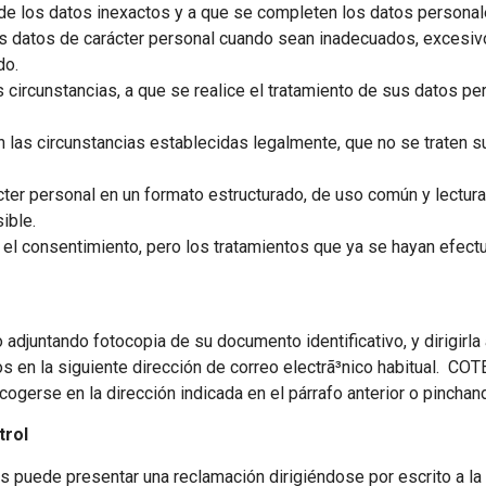
ión de los datos inexactos y a que se completen los datos persona
los datos de carácter personal cuando sean inadecuados, excesiv
do.
circunstancias, a que se realice el tratamiento de sus datos per
 en las circunstancias establecidas legalmente, que no se traten
ácter personal en un formato estructurado, de uso común y lectura
ible.
ar el consentimiento, pero los tratamientos que ya se hayan efect
 adjuntando fotocopia de su documento identificativo, y dirigirl
os en la siguiente dirección de correo electrã³nico habitual. C
ecogerse en la dirección indicada en el párrafo anterior o pinch
trol
 puede presentar una reclamación dirigiéndose por escrito a la